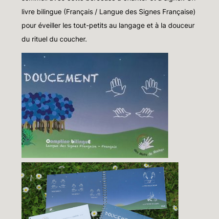
d
livre bilingue (Français / Langue des Signes Française)
e
pour éveiller les tout-petits au langage et à la douceur
C
du rituel du coucher.
o
m
p
t
i
n
e
B
i
l
i
n
g