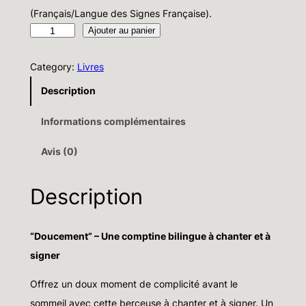
(Français/Langue des Signes Française).
Ajouter au panier
q
u
Category:
Livres
a
n
Description
t
Informations complémentaires
i
t
Avis (0)
é
d
Description
e
L
“Doucement” – Une comptine bilingue à chanter et à
i
signer
v
r
Offrez un doux moment de complicité avant le
e
sommeil avec cette berceuse à chanter et à signer. Un