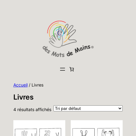
Aller
au
contenu
Accueil
/ Livres
Livres
4 résultats affichés