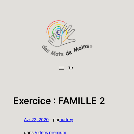
Aller
au
contenu
Exercice : FAMILLE 2
Avr 22, 2020
—
par
audrey
dans
Vidéos premium